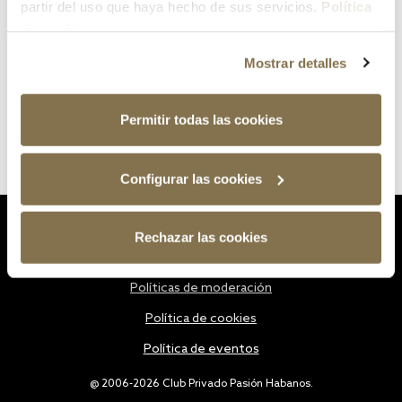
partir del uso que haya hecho de sus servicios.
Política
de cookies
Mostrar detalles
Permitir todas las cookies
Configurar las cookies
Estatutos
Rechazar las cookies
Política de privacidad
Políticas de moderación
Política de cookies
Política de eventos
@ 2006-2026 Club Privado Pasión Habanos.