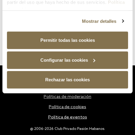
partir del uso que haya hecho de sus servicios.
Política
de cookies
Mostrar detalles
Permitir todas las cookies
Configurar las cookies
Estatutos
Rechazar las cookies
Política de privacidad
Políticas de moderación
Política de cookies
Política de eventos
@ 2006-2026 Club Privado Pasión Habanos.