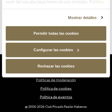
partir del uso que haya hecho de sus servicios.
Política
de cookies
Mostrar detalles
Permitir todas las cookies
Configurar las cookies
Estatutos
Rechazar las cookies
Política de privacidad
Políticas de moderación
Política de cookies
Política de eventos
@ 2006-2026 Club Privado Pasión Habanos.