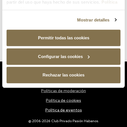
partir del uso que haya hecho de sus servicios.
Política
de cookies
Mostrar detalles
Permitir todas las cookies
Configurar las cookies
Estatutos
Rechazar las cookies
Política de privacidad
Políticas de moderación
Política de cookies
Política de eventos
@ 2006-2026 Club Privado Pasión Habanos.