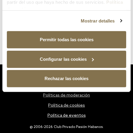
partir del uso que haya hecho de sus servicios.
Política
de cookies
Mostrar detalles
Permitir todas las cookies
Configurar las cookies
Estatutos
Rechazar las cookies
Política de privacidad
Políticas de moderación
Política de cookies
Política de eventos
@ 2006-2026 Club Privado Pasión Habanos.