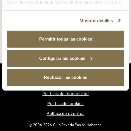
partir del uso que haya hecho de sus servicios.
Política
de cookies
Mostrar detalles
Permitir todas las cookies
Configurar las cookies
Estatutos
Rechazar las cookies
Política de privacidad
Políticas de moderación
Política de cookies
Política de eventos
@ 2006-2026 Club Privado Pasión Habanos.