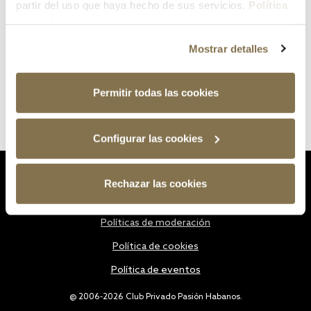
partir del uso que haya hecho de sus servicios.
Política
de cookies
Mostrar detalles
Permitir todas las cookies
Configurar las cookies
Estatutos
Rechazar las cookies
Política de privacidad
Políticas de moderación
Política de cookies
Política de eventos
@ 2006-2026 Club Privado Pasión Habanos.