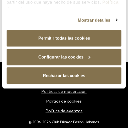
partir del uso que haya hecho de sus servicios.
Política
de cookies
Mostrar detalles
Permitir todas las cookies
Configurar las cookies
Estatutos
Rechazar las cookies
Política de privacidad
Políticas de moderación
Política de cookies
Política de eventos
@ 2006-2026 Club Privado Pasión Habanos.