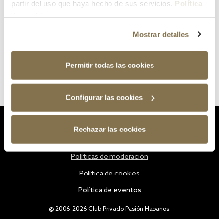
partir del uso que haya hecho de sus servicios.
Política
de cookies
Mostrar detalles
Permitir todas las cookies
Configurar las cookies
Estatutos
Rechazar las cookies
Política de privacidad
Políticas de moderación
Política de cookies
Política de eventos
@ 2006-2026 Club Privado Pasión Habanos.