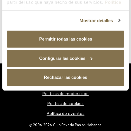
partir del uso que haya hecho de sus servicios.
Política
de cookies
Mostrar detalles
Permitir todas las cookies
Configurar las cookies
Estatutos
Rechazar las cookies
Política de privacidad
Políticas de moderación
Política de cookies
Política de eventos
@ 2006-2026 Club Privado Pasión Habanos.