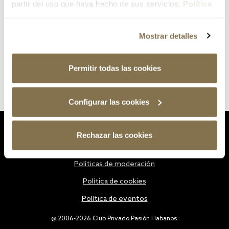
partir del uso que haya hecho de sus servicios.
Política
de cookies
Mostrar detalles
Permitir todas las cookies
Configurar las cookies
Estatutos
Rechazar las cookies
Política de privacidad
Políticas de moderación
Política de cookies
Política de eventos
@ 2006-2026 Club Privado Pasión Habanos.