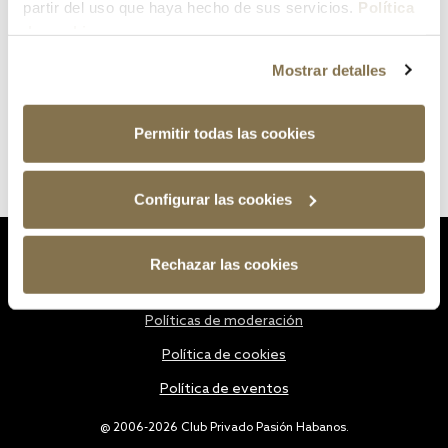
partir del uso que haya hecho de sus servicios.
Política
de cookies
Mostrar detalles
Permitir todas las cookies
Configurar las cookies
Estatutos
Rechazar las cookies
Política de privacidad
Políticas de moderación
Política de cookies
Política de eventos
@ 2006-2026 Club Privado Pasión Habanos.