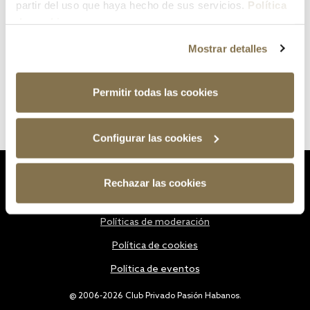
partir del uso que haya hecho de sus servicios.
Política
de cookies
Mostrar detalles
Permitir todas las cookies
Configurar las cookies
Estatutos
Rechazar las cookies
Política de privacidad
Políticas de moderación
Política de cookies
Política de eventos
@ 2006-2026 Club Privado Pasión Habanos.