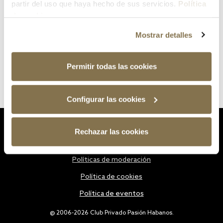
partir del uso que haya hecho de sus servicios.
Política
de cookies
Mostrar detalles
Permitir todas las cookies
Configurar las cookies
Estatutos
Rechazar las cookies
Política de privacidad
Políticas de moderación
Política de cookies
Política de eventos
@ 2006-2026 Club Privado Pasión Habanos.