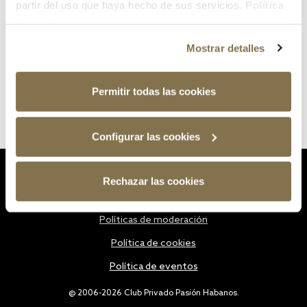
partir del uso que haya hecho de sus servicios.
Política
de cookies
Mostrar detalles
Permitir todas las cookies
Configurar las cookies
Estatutos
Rechazar las cookies
Política de privacidad
Políticas de moderación
Política de cookies
Política de eventos
@ 2006-2026 Club Privado Pasión Habanos.