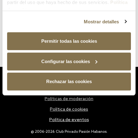
partir del uso que haya hecho de sus servicios.
Política
de cookies
Mostrar detalles
Permitir todas las cookies
Configurar las cookies
Estatutos
Rechazar las cookies
Política de privacidad
Políticas de moderación
Política de cookies
Política de eventos
@ 2006-2026 Club Privado Pasión Habanos.