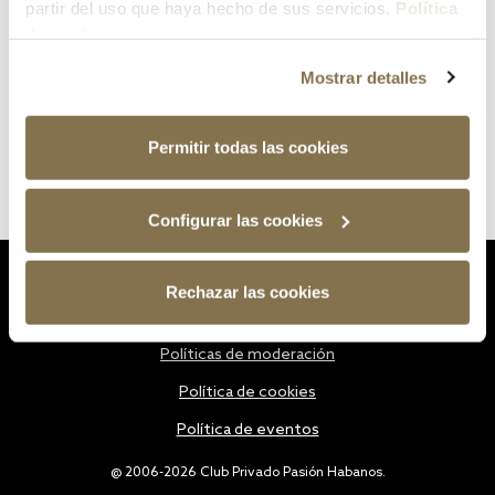
partir del uso que haya hecho de sus servicios.
Política
de cookies
Mostrar detalles
Permitir todas las cookies
Configurar las cookies
Estatutos
Rechazar las cookies
Política de privacidad
Políticas de moderación
Política de cookies
Política de eventos
@ 2006-2026 Club Privado Pasión Habanos.