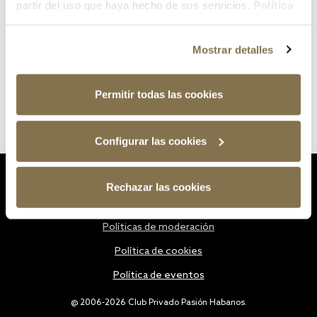
partir del uso que haya hecho de sus servicios.
Política
de cookies
Mostrar detalles
Permitir todas las cookies
Configurar las cookies
Estatutos
Rechazar las cookies
Política de privacidad
Políticas de moderación
Política de cookies
Política de eventos
@ 2006-2026 Club Privado Pasión Habanos.