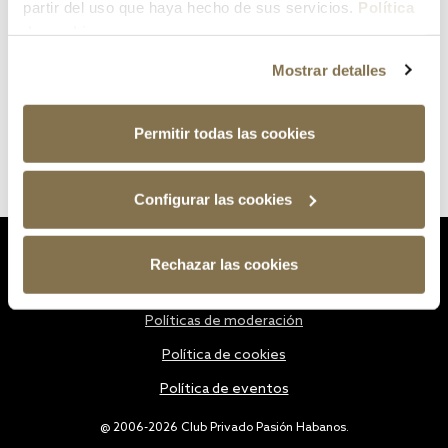
partir del uso que haya hecho de sus servicios.
Política
de cookies
Mostrar detalles
Permitir todas las cookies
Configurar las cookies
Estatutos
Rechazar las cookies
Política de privacidad
Políticas de moderación
Política de cookies
Política de eventos
@ 2006-2026 Club Privado Pasión Habanos.