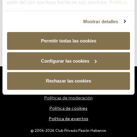
partir del uso que haya hecho de sus servicios.
Política
de cookies
Mostrar detalles
Permitir todas las cookies
Configurar las cookies
Estatutos
Rechazar las cookies
Política de privacidad
Políticas de moderación
Política de cookies
Política de eventos
@ 2006-2026 Club Privado Pasión Habanos.