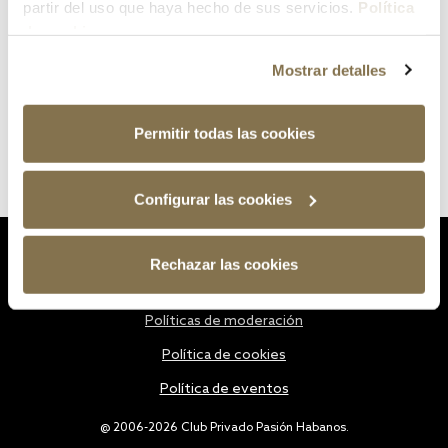
partir del uso que haya hecho de sus servicios.
Política
de cookies
Mostrar detalles
Permitir todas las cookies
Configurar las cookies
Estatutos
Rechazar las cookies
Política de privacidad
Políticas de moderación
Política de cookies
Política de eventos
@ 2006-2026 Club Privado Pasión Habanos.