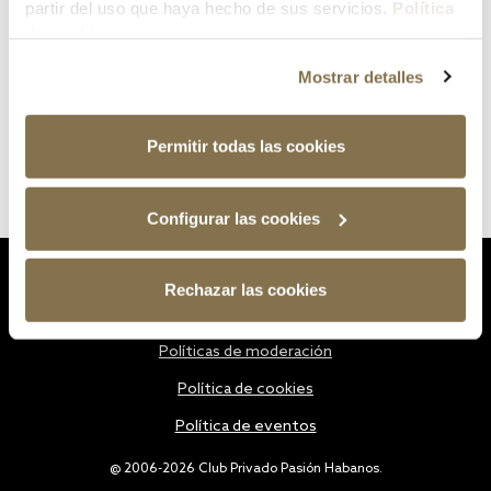
partir del uso que haya hecho de sus servicios.
Política
de cookies
Mostrar detalles
Permitir todas las cookies
Configurar las cookies
Estatutos
Rechazar las cookies
Política de privacidad
Políticas de moderación
Política de cookies
Política de eventos
@ 2006-2026 Club Privado Pasión Habanos.