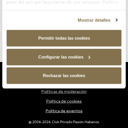
partir del uso que haya hecho de sus servicios.
Política
de cookies
Mostrar detalles
Permitir todas las cookies
Configurar las cookies
Estatutos
Rechazar las cookies
Política de privacidad
Políticas de moderación
Política de cookies
Política de eventos
@ 2006-2026 Club Privado Pasión Habanos.