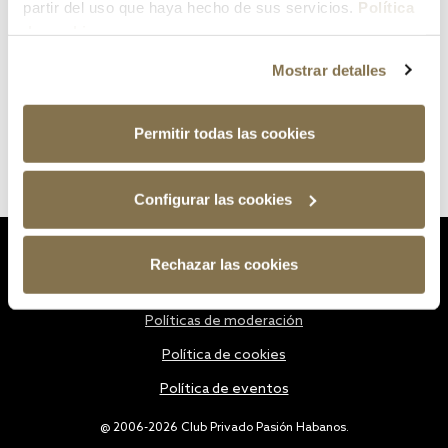
partir del uso que haya hecho de sus servicios.
Política
de cookies
Mostrar detalles
Permitir todas las cookies
Configurar las cookies
Estatutos
Rechazar las cookies
Política de privacidad
Políticas de moderación
Política de cookies
Política de eventos
@ 2006-2026 Club Privado Pasión Habanos.