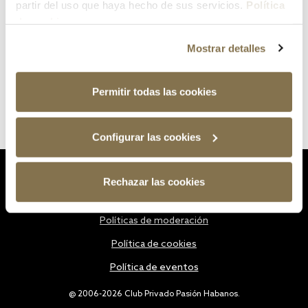
partir del uso que haya hecho de sus servicios.
Política
de cookies
Mostrar detalles
Permitir todas las cookies
Configurar las cookies
Estatutos
Rechazar las cookies
Política de privacidad
Políticas de moderación
Política de cookies
Política de eventos
@ 2006-2026 Club Privado Pasión Habanos.