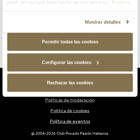
partir del uso que haya hecho de sus servicios.
Política
de cookies
Mostrar detalles
Permitir todas las cookies
Configurar las cookies
Estatutos
Rechazar las cookies
Política de privacidad
Políticas de moderación
Política de cookies
Política de eventos
@ 2006-2026 Club Privado Pasión Habanos.