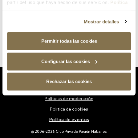
partir del uso que haya hecho de sus servicios.
Política
de cookies
Mostrar detalles
Permitir todas las cookies
Configurar las cookies
Estatutos
Rechazar las cookies
Política de privacidad
Políticas de moderación
Política de cookies
Política de eventos
@ 2006-2026 Club Privado Pasión Habanos.