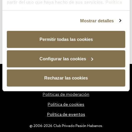
partir del uso que haya hecho de sus servicios.
Política
de cookies
Mostrar detalles
Permitir todas las cookies
Configurar las cookies
Estatutos
Rechazar las cookies
Política de privacidad
Políticas de moderación
Política de cookies
Política de eventos
@ 2006-2026 Club Privado Pasión Habanos.