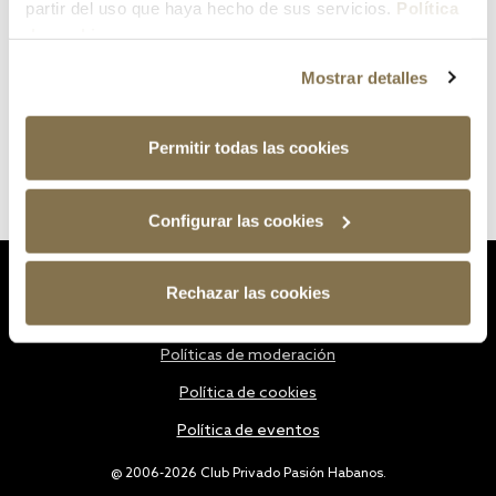
partir del uso que haya hecho de sus servicios.
Política
de cookies
Mostrar detalles
Permitir todas las cookies
Configurar las cookies
Estatutos
Rechazar las cookies
Política de privacidad
Políticas de moderación
Política de cookies
Política de eventos
@ 2006-2026 Club Privado Pasión Habanos.