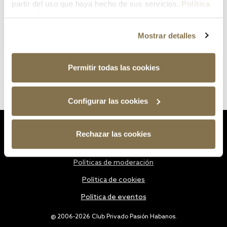
partir del uso que haya hecho de sus servicios.
Política
de cookies
Mostrar detalles
Permitir todas las cookies
Configurar las cookies
Estatutos
Rechazar las cookies
Política de privacidad
Políticas de moderación
Política de cookies
Política de eventos
@ 2006-2026 Club Privado Pasión Habanos.