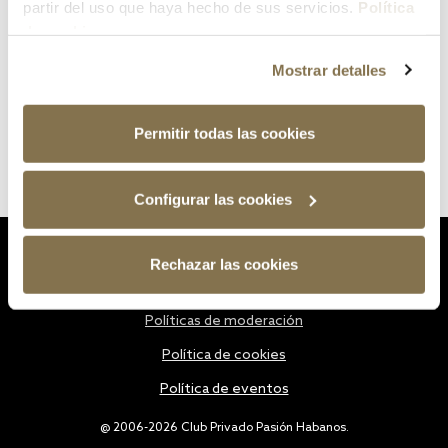
partir del uso que haya hecho de sus servicios.
Política
de cookies
Mostrar detalles
Permitir todas las cookies
Configurar las cookies
Estatutos
Rechazar las cookies
Política de privacidad
Políticas de moderación
Política de cookies
Política de eventos
@ 2006-2026 Club Privado Pasión Habanos.