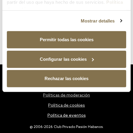
partir del uso que haya hecho de sus servicios.
Política
de cookies
Mostrar detalles
Permitir todas las cookies
Configurar las cookies
Estatutos
Rechazar las cookies
Política de privacidad
Políticas de moderación
Política de cookies
Política de eventos
@ 2006-2026 Club Privado Pasión Habanos.