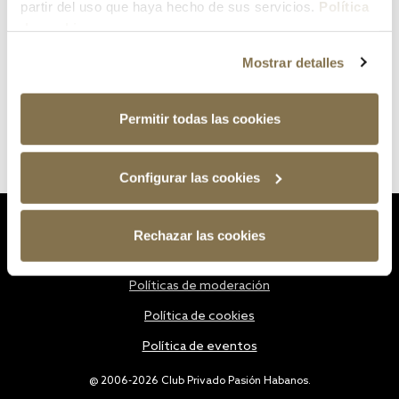
partir del uso que haya hecho de sus servicios.
Política
de cookies
Mostrar detalles
Permitir todas las cookies
Configurar las cookies
Estatutos
Rechazar las cookies
Política de privacidad
Políticas de moderación
Política de cookies
Política de eventos
@ 2006-2026 Club Privado Pasión Habanos.