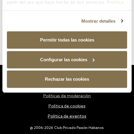
partir del uso que haya hecho de sus servicios.
Política
de cookies
Mostrar detalles
Permitir todas las cookies
Configurar las cookies
Estatutos
Rechazar las cookies
Política de privacidad
Políticas de moderación
Política de cookies
Política de eventos
@ 2006-2026 Club Privado Pasión Habanos.