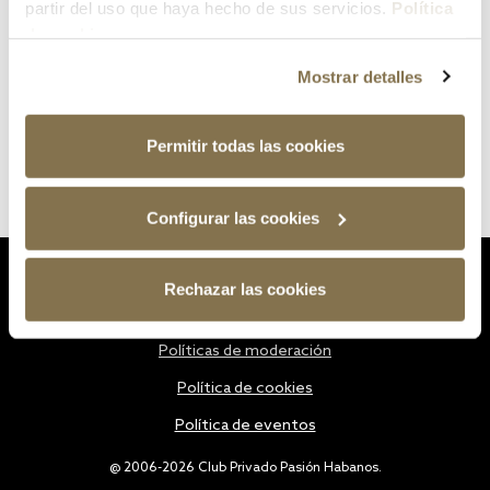
partir del uso que haya hecho de sus servicios.
Política
de cookies
Mostrar detalles
Permitir todas las cookies
Configurar las cookies
Estatutos
Rechazar las cookies
Política de privacidad
Políticas de moderación
Política de cookies
Política de eventos
@ 2006-2026 Club Privado Pasión Habanos.