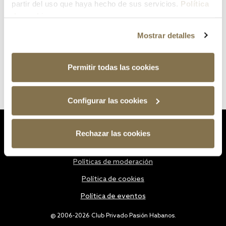
partir del uso que haya hecho de sus servicios.
Política
de cookies
Mostrar detalles
Permitir todas las cookies
Configurar las cookies
Estatutos
Rechazar las cookies
Política de privacidad
Políticas de moderación
Política de cookies
Política de eventos
@ 2006-2026 Club Privado Pasión Habanos.