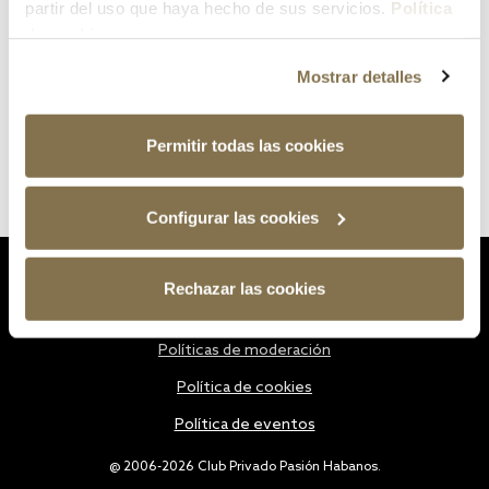
partir del uso que haya hecho de sus servicios.
Política
de cookies
Mostrar detalles
Permitir todas las cookies
Configurar las cookies
Estatutos
Rechazar las cookies
Política de privacidad
Políticas de moderación
Política de cookies
Política de eventos
@ 2006-2026 Club Privado Pasión Habanos.