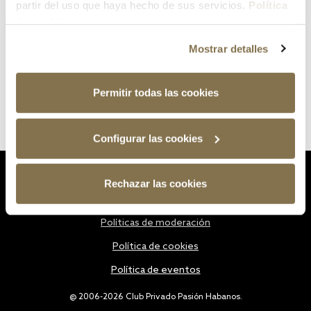
partir del uso que haya hecho de sus servicios.
Política
de cookies
Mostrar detalles
Permitir todas las cookies
Configurar las cookies
Estatutos
Rechazar las cookies
Política de privacidad
Políticas de moderación
Política de cookies
Política de eventos
@ 2006-2026 Club Privado Pasión Habanos.