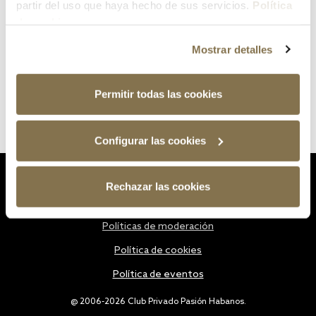
partir del uso que haya hecho de sus servicios.
Política
de cookies
Mostrar detalles
Permitir todas las cookies
Configurar las cookies
Estatutos
Rechazar las cookies
Política de privacidad
Políticas de moderación
Política de cookies
Política de eventos
@ 2006-2026 Club Privado Pasión Habanos.