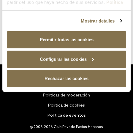
partir del uso que haya hecho de sus servicios.
Política
de cookies
Mostrar detalles
Permitir todas las cookies
Configurar las cookies
Estatutos
Rechazar las cookies
Política de privacidad
Políticas de moderación
Política de cookies
Política de eventos
@ 2006-2026 Club Privado Pasión Habanos.