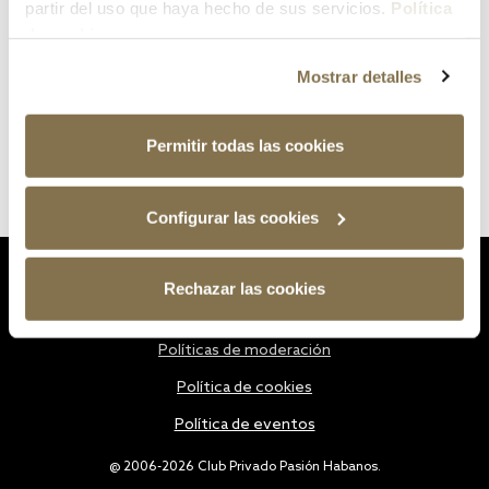
partir del uso que haya hecho de sus servicios.
Política
de cookies
Mostrar detalles
Permitir todas las cookies
Configurar las cookies
Estatutos
Rechazar las cookies
Política de privacidad
Políticas de moderación
Política de cookies
Política de eventos
@ 2006-2026 Club Privado Pasión Habanos.