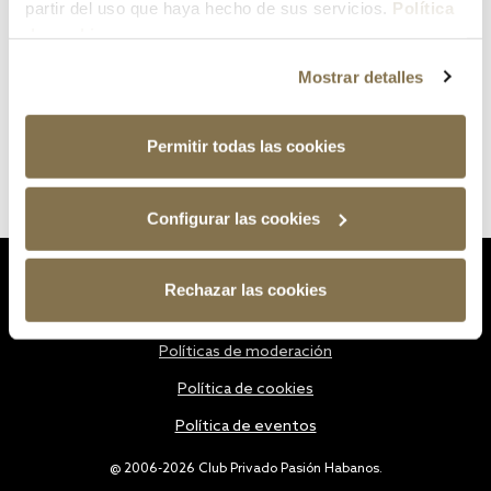
partir del uso que haya hecho de sus servicios.
Política
de cookies
Mostrar detalles
Permitir todas las cookies
Configurar las cookies
Estatutos
Rechazar las cookies
Política de privacidad
Políticas de moderación
Política de cookies
Política de eventos
@ 2006-2026 Club Privado Pasión Habanos.