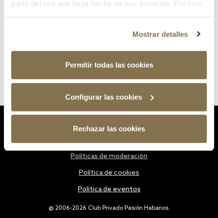
partir del uso que haya hecho de sus servicios.
Política
de cookies
Mostrar detalles
Permitir todas las cookies
Configurar las cookies
Estatutos
Rechazar las cookies
Política de privacidad
Políticas de moderación
Política de cookies
Política de eventos
@ 2006-2026 Club Privado Pasión Habanos.