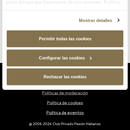
partir del uso que haya hecho de sus servicios.
Política
de cookies
Mostrar detalles
Permitir todas las cookies
Configurar las cookies
Estatutos
Rechazar las cookies
Política de privacidad
Políticas de moderación
Política de cookies
Política de eventos
@ 2006-2026 Club Privado Pasión Habanos.