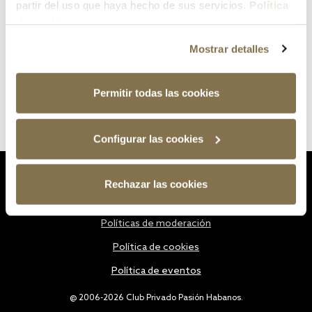
partir del uso que haya hecho de sus servicios.
Política
de cookies
Mostrar detalles
Permitir todas las cookies
Configurar las cookies
Estatutos
Rechazar las cookies
Política de privacidad
Políticas de moderación
Política de cookies
Política de eventos
@ 2006-2026 Club Privado Pasión Habanos.