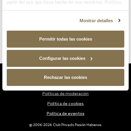
partir del uso que haya hecho de sus servicios.
Política
de cookies
Mostrar detalles
Permitir todas las cookies
Configurar las cookies
Estatutos
Rechazar las cookies
Política de privacidad
Políticas de moderación
Política de cookies
Política de eventos
@ 2006-2026 Club Privado Pasión Habanos.