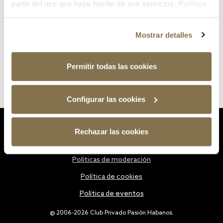
partir del uso que haya hecho de sus servicios.
Política
de cookies
Mostrar detalles
Permitir todas las cookies
Configurar las cookies
Estatutos
Rechazar las cookies
Política de privacidad
Políticas de moderación
Política de cookies
Política de eventos
@ 2006-2026 Club Privado Pasión Habanos.