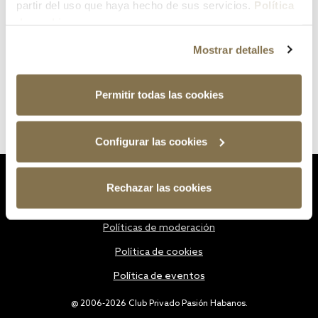
partir del uso que haya hecho de sus servicios.
Política
de cookies
Mostrar detalles
Permitir todas las cookies
Configurar las cookies
Estatutos
Rechazar las cookies
Política de privacidad
Políticas de moderación
Política de cookies
Política de eventos
@ 2006-2026 Club Privado Pasión Habanos.