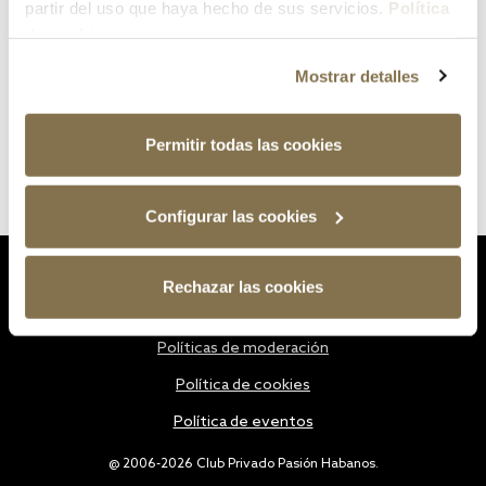
partir del uso que haya hecho de sus servicios.
Política
de cookies
Mostrar detalles
Permitir todas las cookies
Configurar las cookies
Estatutos
Rechazar las cookies
Política de privacidad
Políticas de moderación
Política de cookies
Política de eventos
@ 2006-2026 Club Privado Pasión Habanos.