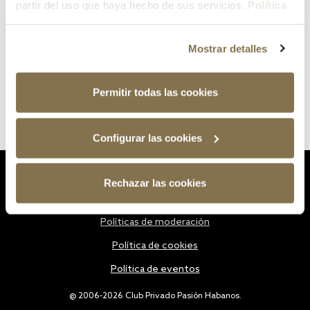
partir del uso que haya hecho de sus servicios.
Política
de cookies
Mostrar detalles
Permitir todas las cookies
Configurar las cookies
Estatutos
Rechazar las cookies
Política de privacidad
Políticas de moderación
Política de cookies
Política de eventos
@ 2006-2026 Club Privado Pasión Habanos.